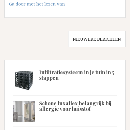
Ook
Ga door met het lezen van
mannen
doen
aan
Rimpelbehandelingen
Berichtennavigatie
NIEUWERE BERICHTEN
Infiltratiesysteem in je tuin in 5
stappen
Schone luxaflex belangrijk bij
allergie voor huisstof