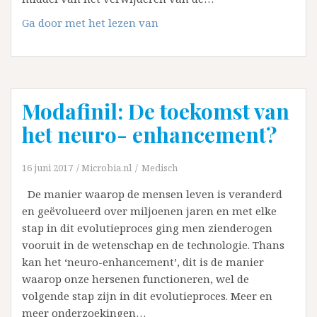
Microdermabrasie,
Ga door met het lezen van
wat
voor
behandeling
is
Modafinil: De toekomst van
het?
het neuro- enhancement?
16 juni 2017
Microbia.nl
Medisch
De manier waarop de mensen leven is veranderd
en geëvolueerd over miljoenen jaren en met elke
stap in dit evolutieproces ging men zienderogen
vooruit in de wetenschap en de technologie. Thans
kan het ‘neuro-enhancement’, dit is de manier
waarop onze hersenen functioneren, wel de
volgende stap zijn in dit evolutieproces. Meer en
meer onderzoekingen…