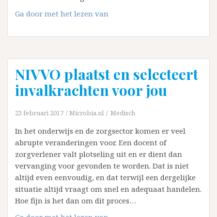
Modafinil:
Ga door met het lezen van
De
toekomst
van
het
NIVVO plaatst en selecteert
neuro-
enhancement?
invalkrachten voor jou
23 februari 2017
Microbia.nl
Medisch
In het onderwijs en de zorgsector komen er veel
abrupte veranderingen voor. Een docent of
zorgverlener valt plotseling uit en er dient dan
vervanging voor gevonden te worden. Dat is niet
altijd even eenvoudig, en dat terwijl een dergelijke
situatie altijd vraagt om snel en adequaat handelen.
Hoe fijn is het dan om dit proces…
NIVVO
Ga door met het lezen van