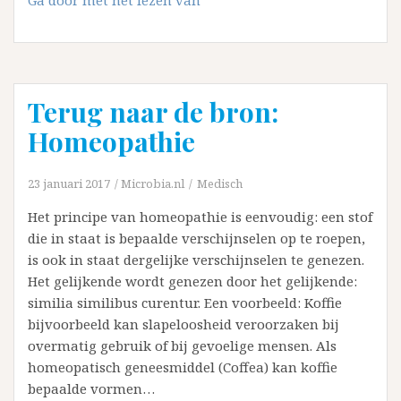
plaatst
en
selecteert
invalkrachten
Terug naar de bron:
voor
jou
Homeopathie
23 januari 2017
Microbia.nl
Medisch
Het principe van homeopathie is eenvoudig: een stof
die in staat is bepaalde verschijnselen op te roepen,
is ook in staat dergelijke verschijnselen te genezen.
Het gelijkende wordt genezen door het gelijkende:
similia similibus curentur. Een voorbeeld: Koffie
bijvoorbeeld kan slapeloosheid veroorzaken bij
overmatig gebruik of bij gevoelige mensen. Als
homeopatisch geneesmiddel (Coffea) kan koffie
bepaalde vormen…