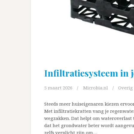
Infiltratiesysteem in 
5 maart 2026
Microbia.nl
Overig
Steeds meer huiseigenaren kiezen ervoor 
Met infiltratiekratten vang je regenwater
wegzakken. Dat helpt om wateroverlast t
dat het grondwater beter wordt aangev
zelfs verplicht zijn om…