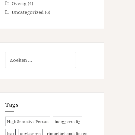
Overig
(4)
Uncategorized
(6)
Zoeken
naar:
Tags
High Sensative Person
hooggevoelig
hsp
ooglaseren
rimpelbehandelingen