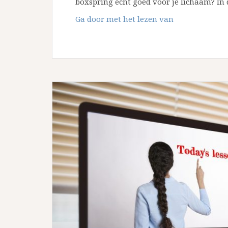
boxspring echt goed voor je lichaam? In
Is
Ga door met het lezen van
slapen
op
een
boxspring
goed
voor
je
lichaam?