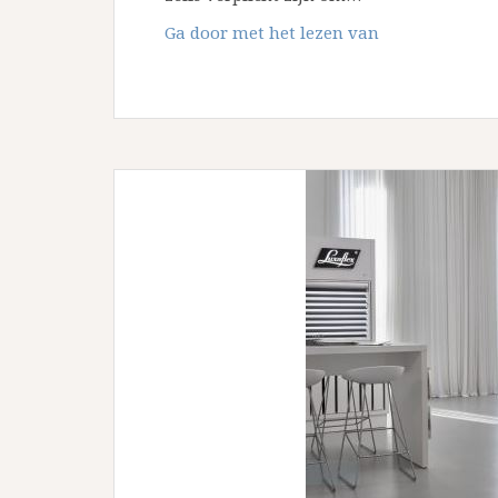
Infiltratiesys
Ga door met het lezen van
in
je
tuin
in
5
stappen