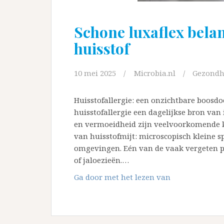
Schone luxaflex belang
huisstof
10 mei 2025
Microbia.nl
Gezondh
Huisstofallergie: een onzichtbare boosd
huisstofallergie een dagelijkse bron van
en vermoeidheid zijn veelvoorkomende 
van huisstofmijt: microscopisch kleine sp
omgevingen. Eén van de vaak vergeten pl
of jaloezieën.…
Schone
Ga door met het lezen van
luxaflex
belangrijk
bij