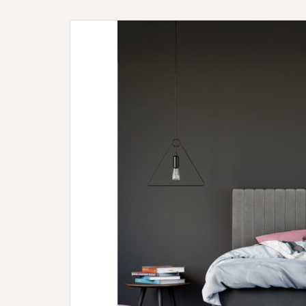
allergie
voor
huisstof