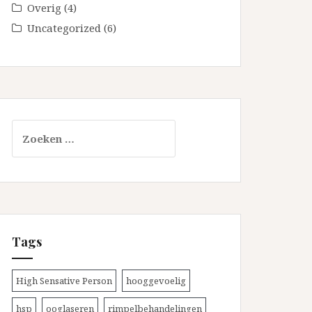
Overig
(4)
Uncategorized
(6)
Zoeken
naar:
Tags
High Sensative Person
hooggevoelig
hsp
ooglaseren
rimpelbehandelingen