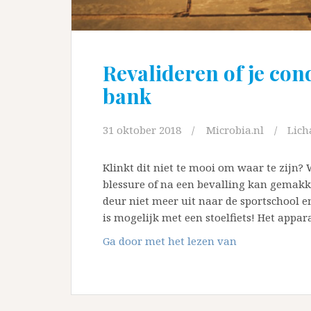
Revalideren of je con
bank
31 oktober 2018
Microbia.nl
Lic
Klinkt dit niet te mooi om waar te zijn? 
blessure of na een bevalling kan gemakke
deur niet meer uit naar de sportschool en
is mogelijk met een stoelfiets! Het appa
Revalideren
Ga door met het lezen van
of
je
conditie
verbeteren