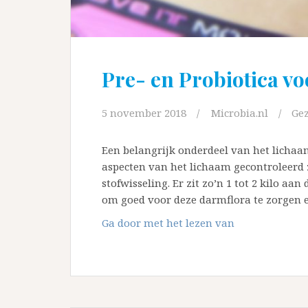
Pre- en Probiotica v
5 november 2018
Microbia.nl
Ge
Een belangrijk onderdeel van het lichaa
aspecten van het lichaam gecontroleerd
stofwisseling. Er zit zo’n 1 tot 2 kilo aa
om goed voor deze darmflora te zorgen e
Pre-
Ga door met het lezen van
en
Probiotica
voor
de
darmflora