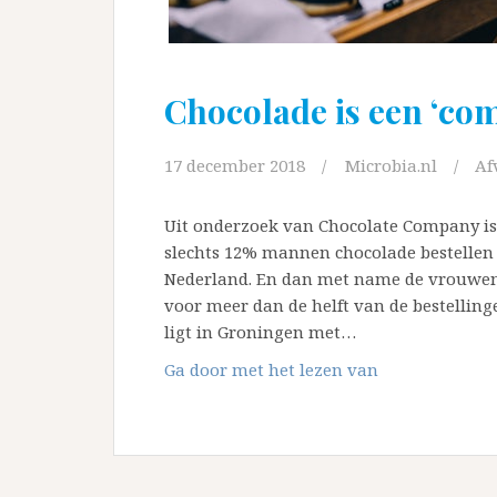
Chocolade is een ‘co
17 december 2018
Microbia.nl
Af
Uit onderzoek van Chocolate Company is
slechts 12% mannen chocolade bestellen
Nederland. En dan met name de vrouwen 
voor meer dan de helft van de bestelling
ligt in Groningen met…
Chocolade
Ga door met het lezen van
is
een
‘comfort
food’