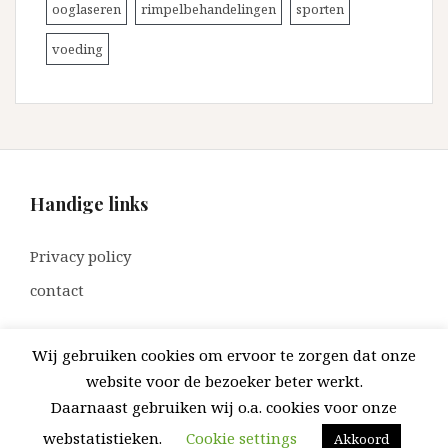
ooglaseren
rimpelbehandelingen
sporten
voeding
Handige links
Privacy policy
contact
Wij gebruiken cookies om ervoor te zorgen dat onze
website voor de bezoeker beter werkt.
Daarnaast gebruiken wij o.a. cookies voor onze
Ondersteund door WordPress
|
Thema:
Amadeus
door
Themeisle.
webstatistieken.
Cookie settings
Akkoord