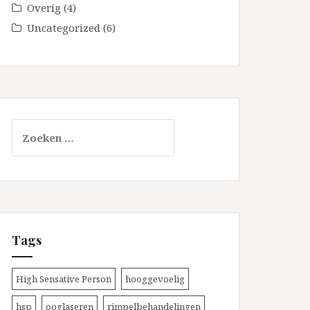
Overig
(4)
Uncategorized
(6)
Zoeken
naar:
Tags
High Sensative Person
hooggevoelig
hsp
ooglaseren
rimpelbehandelingen