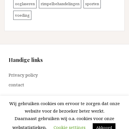
ooglaseren
rimpelbehandelingen
sporten
voeding
Handige links
Privacy policy
contact
Wij gebruiken cookies om ervoor te zorgen dat onze
website voor de bezoeker beter werkt.
Daarnaast gebruiken wij o.a. cookies voor onze
Ondersteund door WordPress
|
Thema:
Amadeus
door
Themeisle.
webstatistieken.
Cookie settings
Akkoord